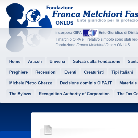
incorpora OIPA
Ente Giuridico di Dirit
Il marchio OIPA e il relativo simbolo sono stati reg
Fondazione
Franca Melchiori Fasan
-ONLUS
Home
Articoli
Universi
Salvati dalla Fondazione
Santu
Preghiere
Recensioni
Eventi
Creaturisti
Tipi Italiani
Michele Pietro Ghezzo
Decisione dominio OIPA.IT
Materiale
The Bylaws
Recognition Authority of Corporation
The Tax C