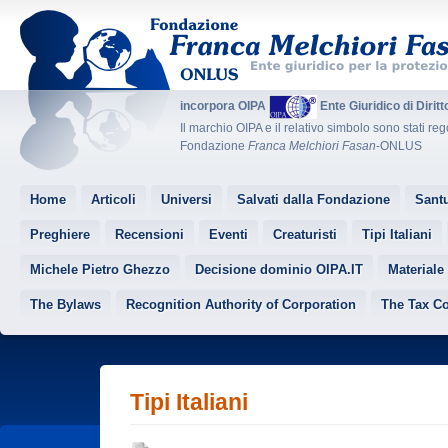
incorpora OIPA
Ente Giuridico di Dirit
Il marchio OIPA e il relativo simbolo sono stati reg
Fondazione
Franca Melchiori Fasan
-ONLUS
Home
Articoli
Universi
Salvati dalla Fondazione
Santu
Preghiere
Recensioni
Eventi
Creaturisti
Tipi Italiani
Michele Pietro Ghezzo
Decisione dominio OIPA.IT
Materiale
The Bylaws
Recognition Authority of Corporation
The Tax C
Tipi Italiani