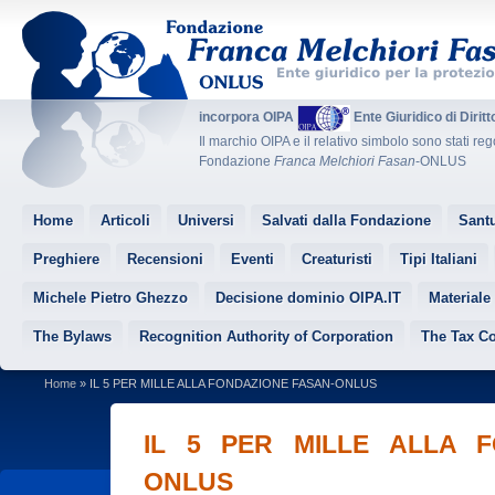
incorpora OIPA
Ente Giuridico di Dirit
Il marchio OIPA e il relativo simbolo sono stati reg
Fondazione
Franca Melchiori Fasan
-ONLUS
Home
Articoli
Universi
Salvati dalla Fondazione
Santu
Preghiere
Recensioni
Eventi
Creaturisti
Tipi Italiani
Michele Pietro Ghezzo
Decisione dominio OIPA.IT
Materiale
The Bylaws
Recognition Authority of Corporation
The Tax C
Home
» IL 5 PER MILLE ALLA FONDAZIONE FASAN-ONLUS
IL 5 PER MILLE ALLA F
ONLUS