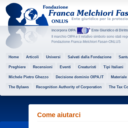
incorpora OIPA
Ente Giuridico di Dirit
Il marchio OIPA e il relativo simbolo sono stati reg
Fondazione
Franca Melchiori Fasan
-ONLUS
Home
Articoli
Universi
Salvati dalla Fondazione
Santu
Preghiere
Recensioni
Eventi
Creaturisti
Tipi Italiani
Michele Pietro Ghezzo
Decisione dominio OIPA.IT
Materiale
The Bylaws
Recognition Authority of Corporation
The Tax C
Come aiutarci