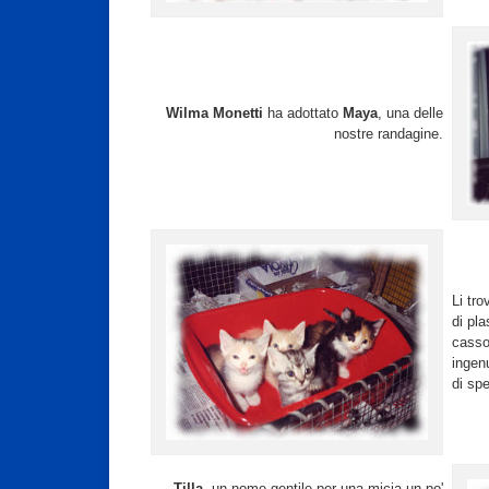
Wilma Monetti
ha adottato
Maya
, una delle
nostre randagine.
Li tr
di pla
casson
ingenu
di sp
Tilla
, un nome gentile per una micia un po'