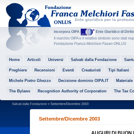
incorpora OIPA
Ente Giuridico di Dirit
Il marchio OIPA e il relativo simbolo sono stati reg
Fondazione
Franca Melchiori Fasan
-ONLUS
Home
Articoli
Universi
Salvati dalla Fondazione
Santu
Preghiere
Recensioni
Eventi
Creaturisti
Tipi Italiani
Michele Pietro Ghezzo
Decisione dominio OIPA.IT
Materiale
The Bylaws
Recognition Authority of Corporation
The Tax C
Salvati dalla Fondazione
» Settembre/Dicembre 2003
Settembre/Dicembre 2003
AUGURI DI BUON